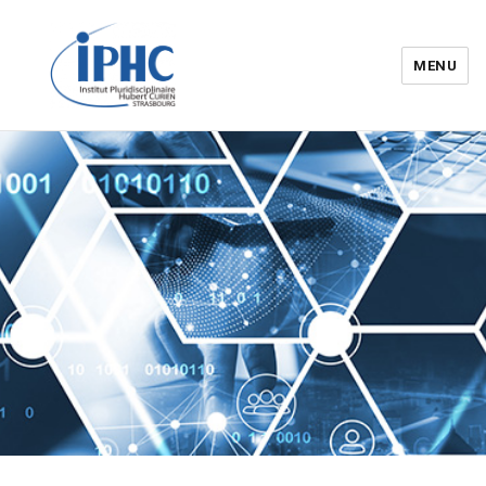
MENU
Institut pluridisciplinaire Hubert
Curien – IPHC