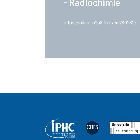
- Radiochimie
https://indico.in2p3.fr/event/40131/