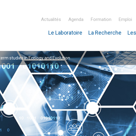
Actualités
Agenda
Formation
Emploi
Le Laboratoire
La Recherche
Les
inaire Hubert Curien – IPHC
rm studies in Ecology and Evolution