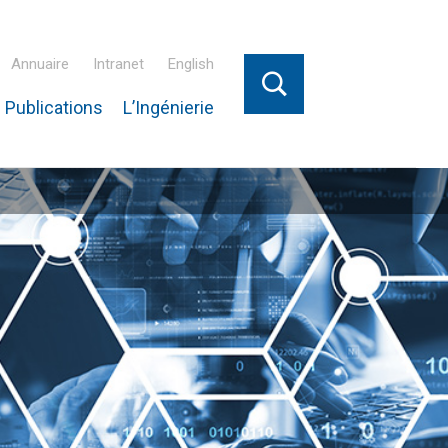
Annuaire
Intranet
English
 Publications
L’Ingénierie