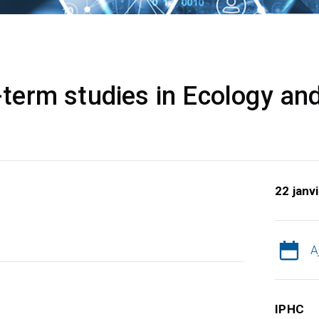
erm studies in Ecology and
22 janv
A
IPHC