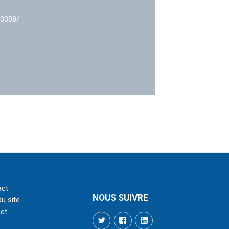
40308/
act
NOUS SUIVRE
du site
net
Twitter
Facebook
LinkedIn