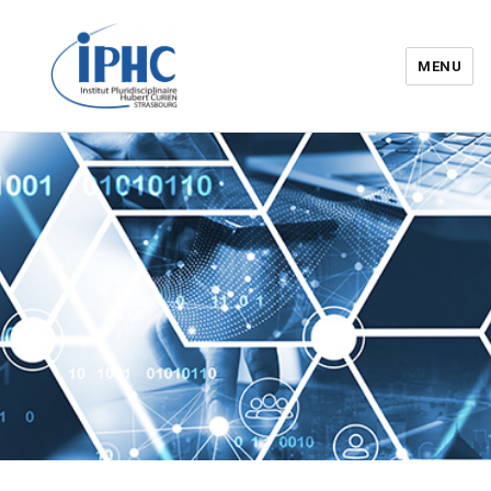
MENU
Institut pluridisciplinaire Hubert
Curien – IPHC