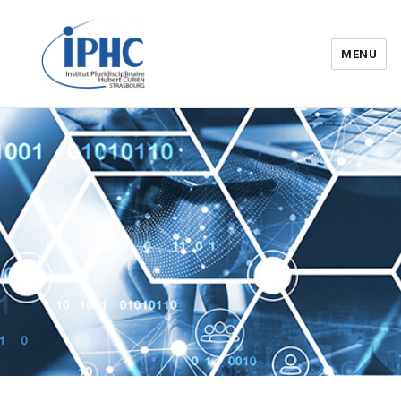
MENU
Institut pluridisciplinaire Hubert
Curien – IPHC