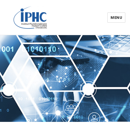
MENU
Institut pluridisciplinaire Hubert
Curien – IPHC