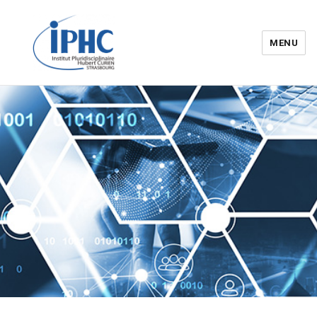
MENU
Institut pluridisciplinaire Hubert
Curien – IPHC