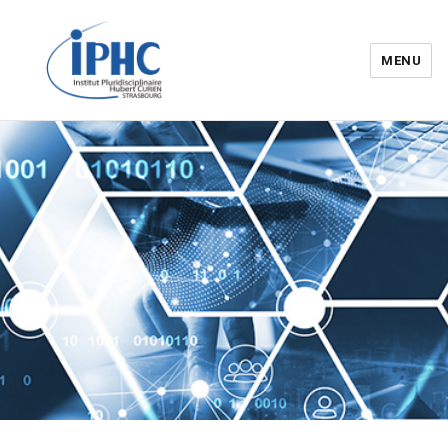
MENU
Institut pluridisciplinaire Hubert
Curien – IPHC