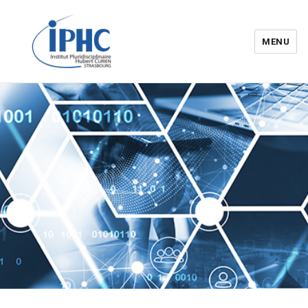
MENU
Institut pluridisciplinaire Hubert
Curien – IPHC