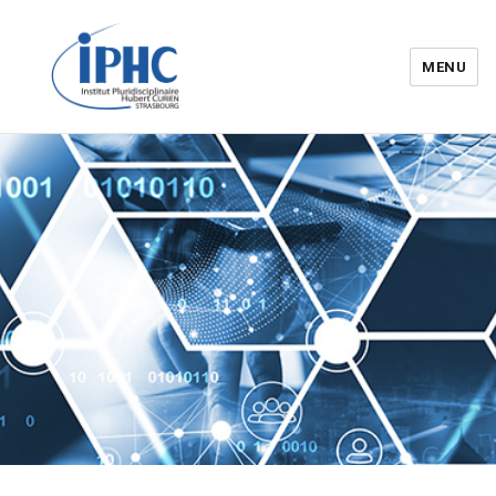
MENU
Institut pluridisciplinaire Hubert
Curien – IPHC