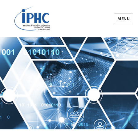
MENU
Institut pluridisciplinaire Hubert
Curien – IPHC