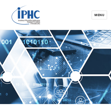
MENU
Institut pluridisciplinaire Hubert
Curien – IPHC