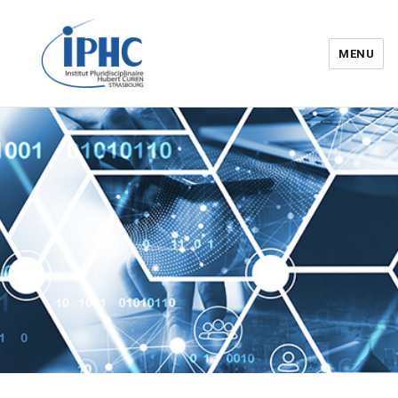
MENU
Institut pluridisciplinaire Hubert
Curien – IPHC