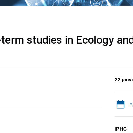
erm studies in Ecology and
22 janv
A
IPHC