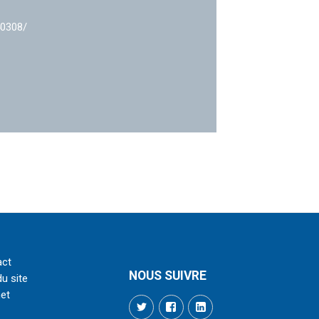
40308/
act
NOUS SUIVRE
du site
net
Twitter
Facebook
LinkedIn