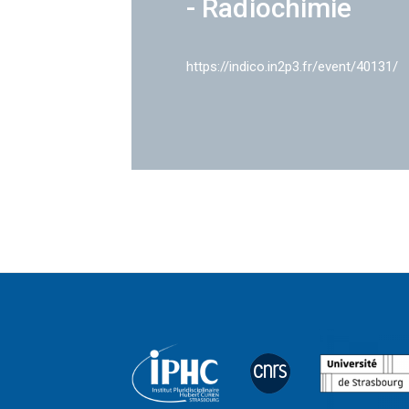
- Radiochimie
https://indico.in2p3.fr/event/40131/