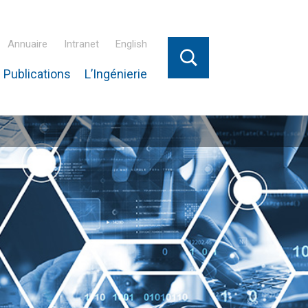
Annuaire
Intranet
English
 Publications
L’Ingénierie