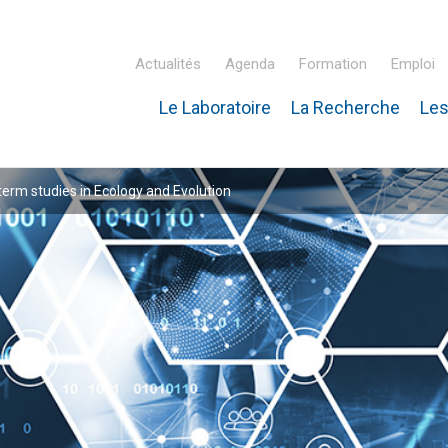
Actualités
Agenda
Formation
Emploi
Le Laboratoire
La Recherche
Les
inaire Hubert Curien – IPHC
rm studies in Ecology and Evolution