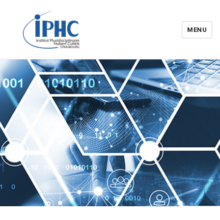
MENU
Institut pluridisciplinaire Hubert
Curien – IPHC