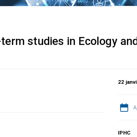
erm studies in Ecology and
22 janv
A
IPHC