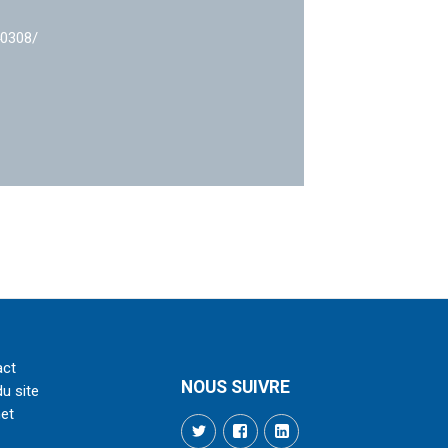
40308/
act
NOUS SUIVRE
du site
net
Twitter
Facebook
LinkedIn