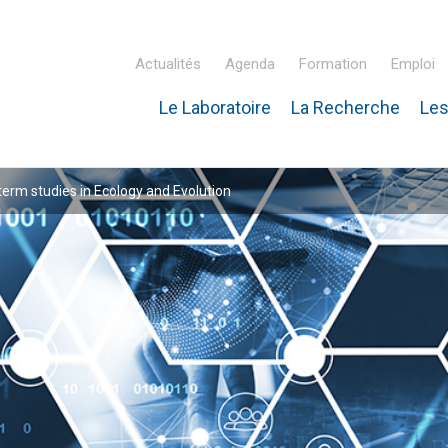
Actualités
Agenda
Formation
Emploi
Le Laboratoire
La Recherche
Les
inaire Hubert Curien – IPHC
rm studies in Ecology and Evolution