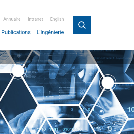
Annuaire
Intranet
English
 Publications
L’Ingénierie