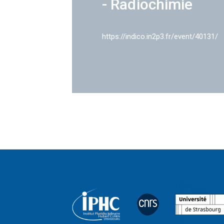
- Radiochimie
https://indico.in2p3.fr/event/40131/