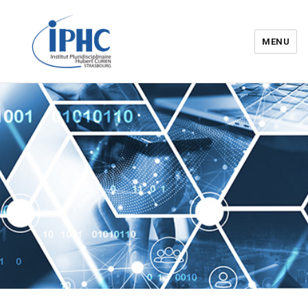
MENU
Institut pluridisciplinaire Hubert
Curien – IPHC