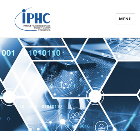
MENU
Institut pluridisciplinaire Hubert
Curien – IPHC