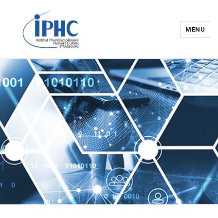
MENU
Institut pluridisciplinaire Hubert
Curien – IPHC