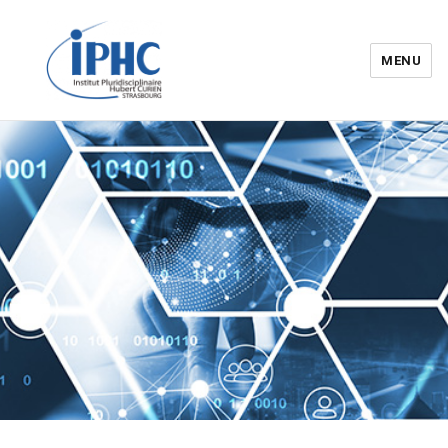
MENU
Institut pluridisciplinaire Hubert
Curien – IPHC