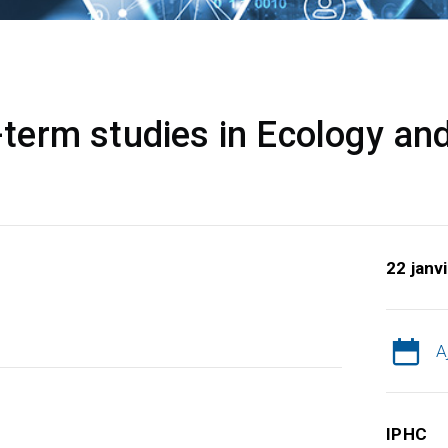
erm studies in Ecology and
22 janv
A
IPHC