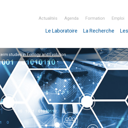
Actualités
Agenda
Formation
Emploi
Le Laboratoire
La Recherche
Les
inaire Hubert Curien – IPHC
rm studies in Ecology and Evolution