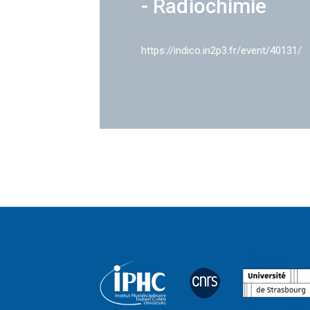
- Radiochimie
https://indico.in2p3.fr/event/40131/