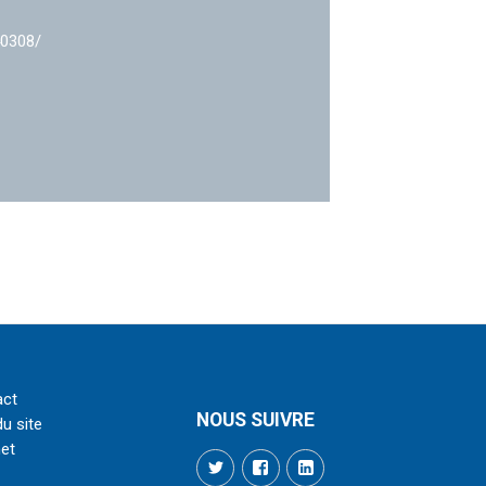
40308/
act
NOUS SUIVRE
du site
net
Twitter
Facebook
LinkedIn