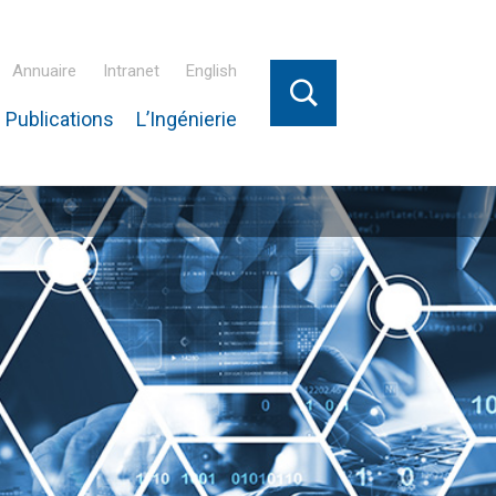
Annuaire
Intranet
English
 Publications
L’Ingénierie