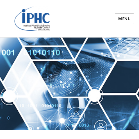
MENU
Institut pluridisciplinaire Hubert
Curien – IPHC