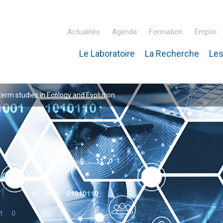
Actualités
Agenda
Formation
Emploi
Le Laboratoire
La Recherche
Les
inaire Hubert Curien – IPHC
rm studies in Ecology and Evolution