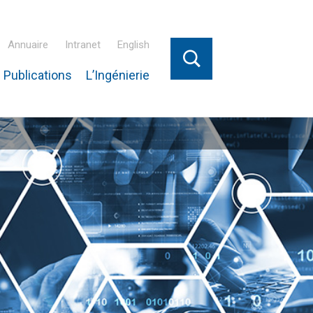
Annuaire
Intranet
English
 Publications
L’Ingénierie