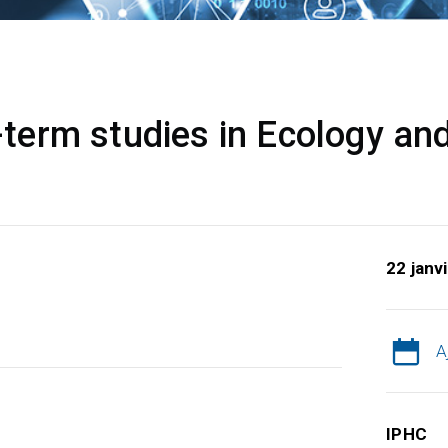
erm studies in Ecology and
22 janv
A
IPHC