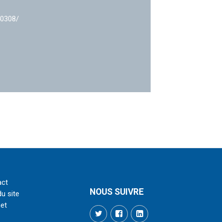
40308/
act
NOUS SUIVRE
du site
net
Twitter
Facebook
LinkedIn