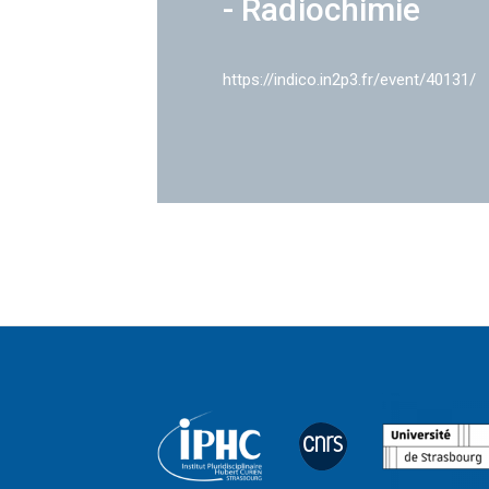
- Radiochimie
https://indico.in2p3.fr/event/40131/