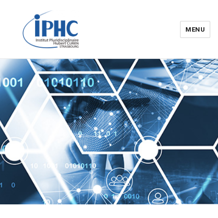
MENU
Institut pluridisciplinaire Hubert
Curien – IPHC