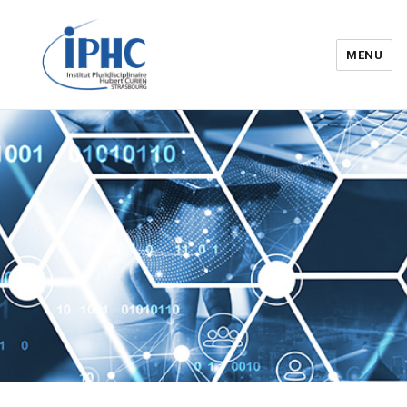
MENU
Institut pluridisciplinaire Hubert
Curien – IPHC