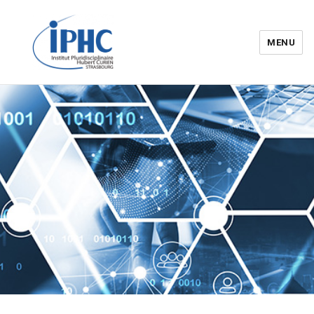
MENU
Institut pluridisciplinaire Hubert
Curien – IPHC