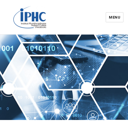
MENU
Institut pluridisciplinaire Hubert
Curien – IPHC