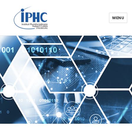
MENU
Institut pluridisciplinaire Hubert
Curien – IPHC