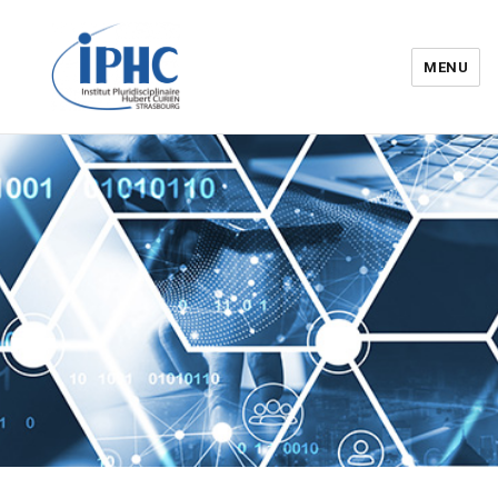
MENU
Institut pluridisciplinaire Hubert
Curien – IPHC