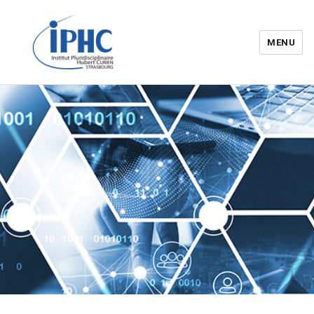
MENU
Institut pluridisciplinaire Hubert
Curien – IPHC