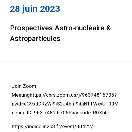
28 juin 2023
Prospectives Astro-nucléaire &
Astroparticules
Join Zoom
Meetinghttps://cnrs.zoom.us/j/96374816705?
pwd=eG9xdDRzWi9iS2J4bm9ibjN1TWxyUT09M
eeting ID: 963 7481 6705Passcode: R0Xhbr
https://indico.in2p3.fr/event/30422/