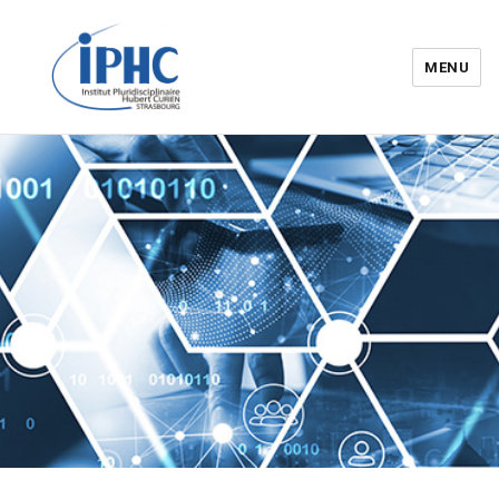
MENU
Institut pluridisciplinaire Hubert
Curien – IPHC