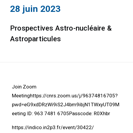
28 juin 2023
Prospectives Astro-nucléaire &
Astroparticules
Join Zoom
Meetinghttps://cnrs.zoom.us/j/96374816705?
pwd=eG9xdDRzWi9iS2J4bm9ibjN1TWxyUT09M
eeting ID: 963 7481 6705Passcode: R0Xhbr
https://indico.in2p3.fr/event/30422/