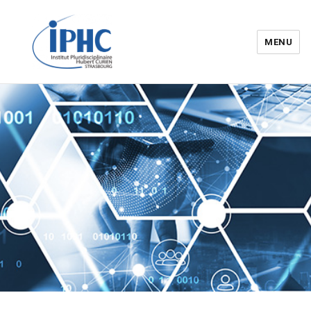
MENU
Institut pluridisciplinaire Hubert
Curien – IPHC