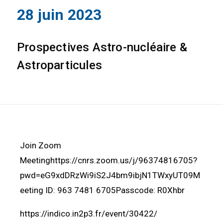
28 juin 2023
Prospectives Astro-nucléaire &
Astroparticules
Join Zoom
Meetinghttps://cnrs.zoom.us/j/96374816705?
pwd=eG9xdDRzWi9iS2J4bm9ibjN1TWxyUT09M
eeting ID: 963 7481 6705Passcode: R0Xhbr
https://indico.in2p3.fr/event/30422/