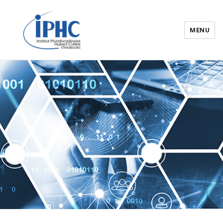
MENU
Institut pluridisciplinaire Hubert
Curien – IPHC