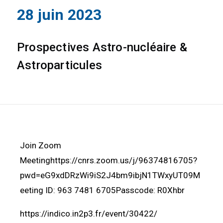
28 juin 2023
Prospectives Astro-nucléaire &
Astroparticules
Join Zoom
Meetinghttps://cnrs.zoom.us/j/96374816705?
pwd=eG9xdDRzWi9iS2J4bm9ibjN1TWxyUT09M
eeting ID: 963 7481 6705Passcode: R0Xhbr
https://indico.in2p3.fr/event/30422/