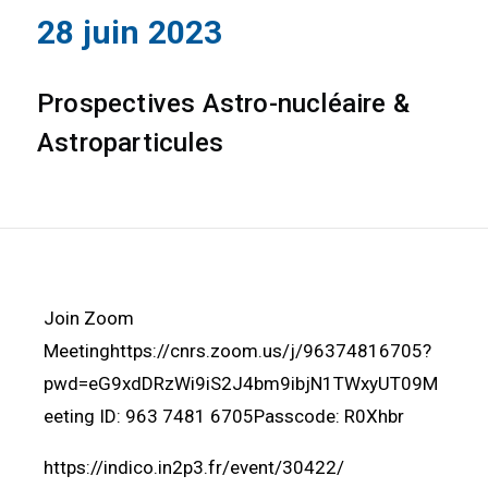
28 juin 2023
Prospectives Astro-nucléaire &
Astroparticules
Join Zoom
Meetinghttps://cnrs.zoom.us/j/96374816705?
pwd=eG9xdDRzWi9iS2J4bm9ibjN1TWxyUT09M
eeting ID: 963 7481 6705Passcode: R0Xhbr
https://indico.in2p3.fr/event/30422/