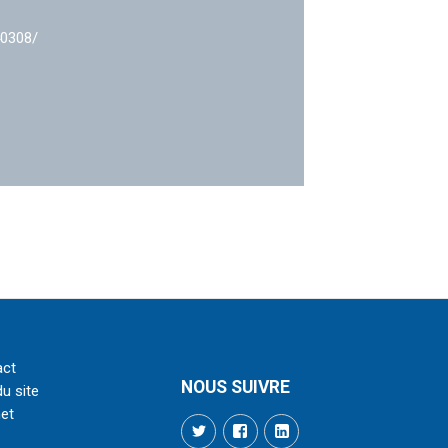
40308/
act
NOUS SUIVRE
du site
net
Twitter
Facebook
LinkedIn