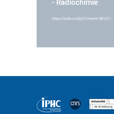
- Radiochimie
https://indico.in2p3.fr/event/40131/