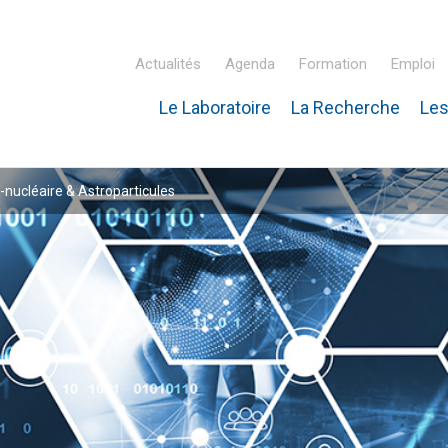
Actualités
Agenda
Formation
Emploi
Le Laboratoire
La Recherche
Les
inaire Hubert Curien – IPHC
-nucléaire & Astroparticules