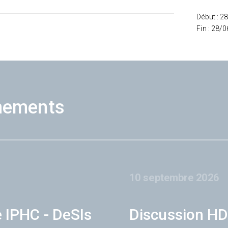
Début : 2
Fin : 28/
nements
10 septembre 2026
e IPHC - DeSIs
Discussion HD