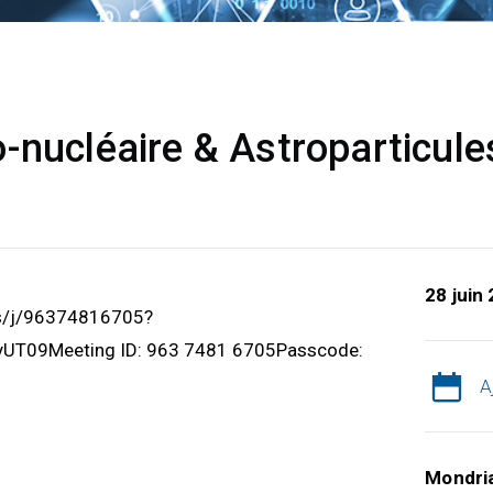
-nucléaire & Astroparticule
28 juin
us/j/96374816705?
T09Meeting ID: 963 7481 6705Passcode:
A
Mondri