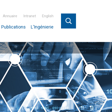
Annuaire
Intranet
English
 Publications
L’Ingénierie