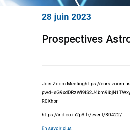
28 juin 2023
Prospectives Astro
Join Zoom Meetinghttps://cnrs.zoom.
pwd=eG9xdDRzWi9iS2J4bm9ibjN1TWxyU
R0Xhbr
https://indico.in2p3.fr/event/30422/
En savoir plus