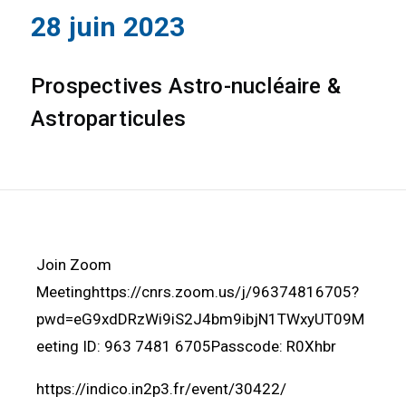
28 juin 2023
Prospectives Astro-nucléaire &
Astroparticules
Join Zoom
Meetinghttps://cnrs.zoom.us/j/96374816705?
pwd=eG9xdDRzWi9iS2J4bm9ibjN1TWxyUT09M
eeting ID: 963 7481 6705Passcode: R0Xhbr
https://indico.in2p3.fr/event/30422/