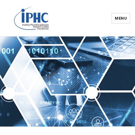
MENU
Institut pluridisciplinaire Hubert
Curien – IPHC