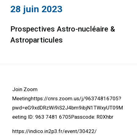
28 juin 2023
Prospectives Astro-nucléaire &
Astroparticules
Join Zoom
Meetinghttps://cnrs.zoom.us/j/96374816705?
pwd=eG9xdDRzWi9iS2J4bm9ibjN1TWxyUT09M
eeting ID: 963 7481 6705Passcode: R0Xhbr
https://indico.in2p3.fr/event/30422/