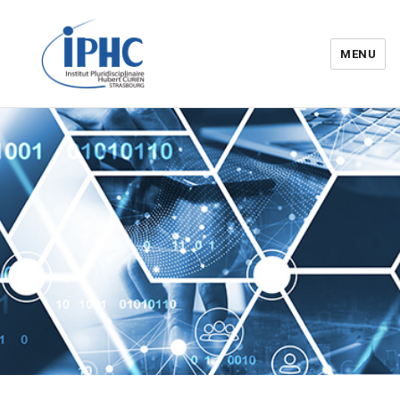
MENU
Institut pluridisciplinaire Hubert
Curien – IPHC