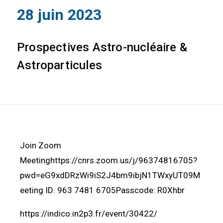
28 juin 2023
Prospectives Astro-nucléaire &
Astroparticules
Join Zoom
Meetinghttps://cnrs.zoom.us/j/96374816705?
pwd=eG9xdDRzWi9iS2J4bm9ibjN1TWxyUT09M
eeting ID: 963 7481 6705Passcode: R0Xhbr
https://indico.in2p3.fr/event/30422/