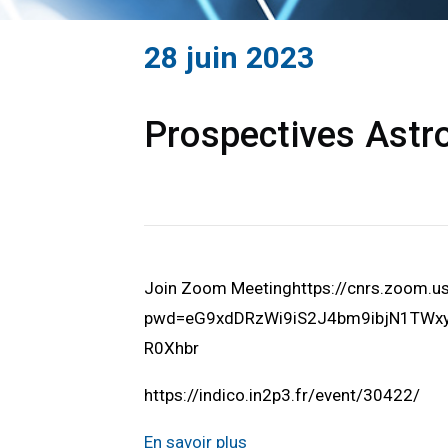
28 juin 2023
Prospectives Astro
Join Zoom Meetinghttps://cnrs.zoom.
pwd=eG9xdDRzWi9iS2J4bm9ibjN1TWxyU
R0Xhbr
https://indico.in2p3.fr/event/30422/
En savoir plus