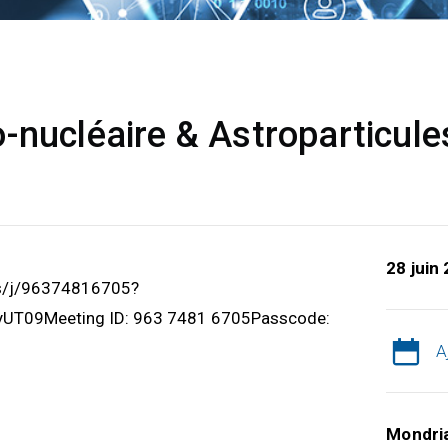
-nucléaire & Astroparticule
28 juin
us/j/96374816705?
T09Meeting ID: 963 7481 6705Passcode:
A
Mondri