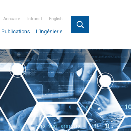
Annuaire
Intranet
English
 Publications
L’Ingénierie