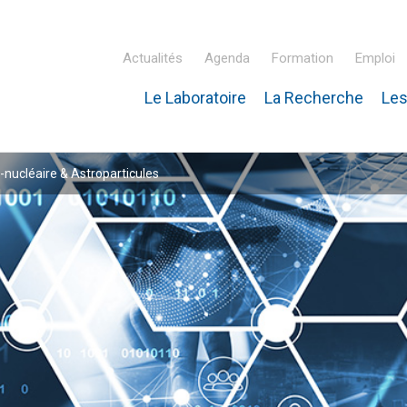
Actualités
Agenda
Formation
Emploi
Le Laboratoire
La Recherche
Les
inaire Hubert Curien – IPHC
-nucléaire & Astroparticules