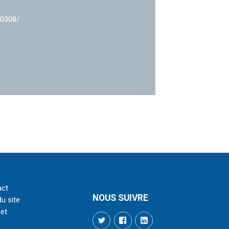
40308/
act
NOUS SUIVRE
du site
net
Twitter
Facebook
LinkedIn