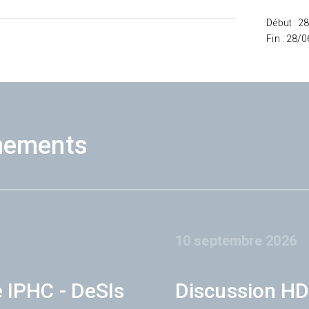
Début : 2
Fin : 28/
nements
10 septembre 2026
e IPHC - DeSIs
Discussion HD