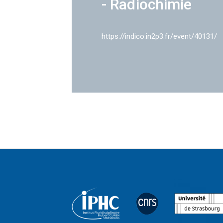
- Radiochimie
https://indico.in2p3.fr/event/40131/