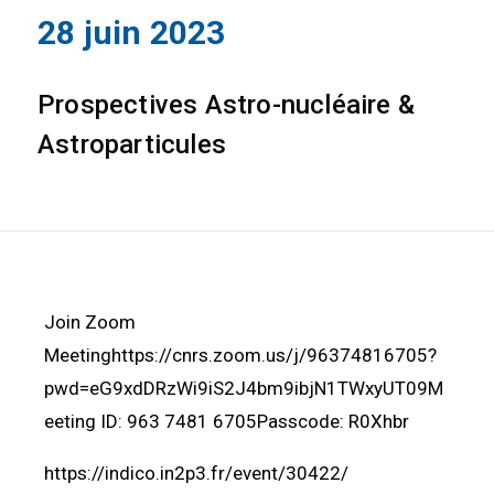
28 juin 2023
Prospectives Astro-nucléaire &
Astroparticules
Join Zoom
Meetinghttps://cnrs.zoom.us/j/96374816705?
pwd=eG9xdDRzWi9iS2J4bm9ibjN1TWxyUT09M
eeting ID: 963 7481 6705Passcode: R0Xhbr
https://indico.in2p3.fr/event/30422/