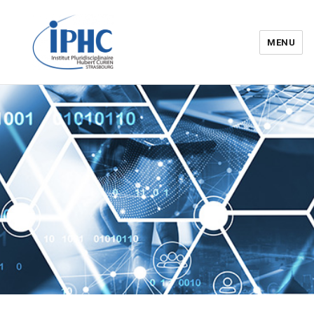
MENU
Institut pluridisciplinaire Hubert
Curien – IPHC