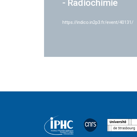
- Radiochimie
https://indico.in2p3.fr/event/40131/