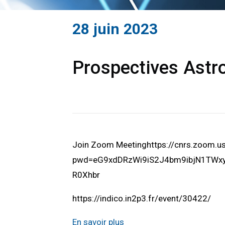
28 juin 2023
Prospectives Astro
Join Zoom Meetinghttps://cnrs.zoom.
pwd=eG9xdDRzWi9iS2J4bm9ibjN1TWxyU
R0Xhbr
https://indico.in2p3.fr/event/30422/
En savoir plus