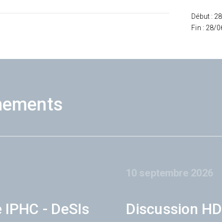
Début : 2
Fin : 28/
nements
10 septembre 2026
e IPHC - DeSIs
Discussion HD