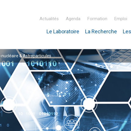
Actualités
Agenda
Formation
Emploi
Le Laboratoire
La Recherche
Les
inaire Hubert Curien – IPHC
-nucléaire & Astroparticules