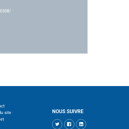
40308/
act
NOUS SUIVRE
du site
net
Twitter
Facebook
LinkedIn