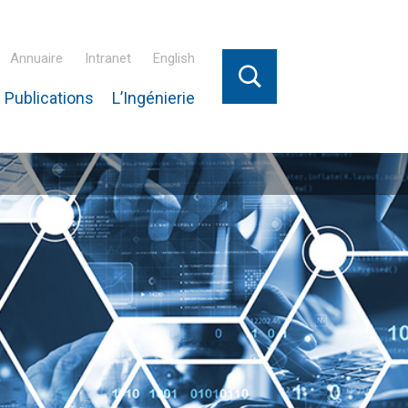
Annuaire
Intranet
English
 Publications
L’Ingénierie