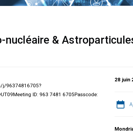
-nucléaire & Astroparticule
28 juin
us/j/96374816705?
T09Meeting ID: 963 7481 6705Passcode:
A
Mondri