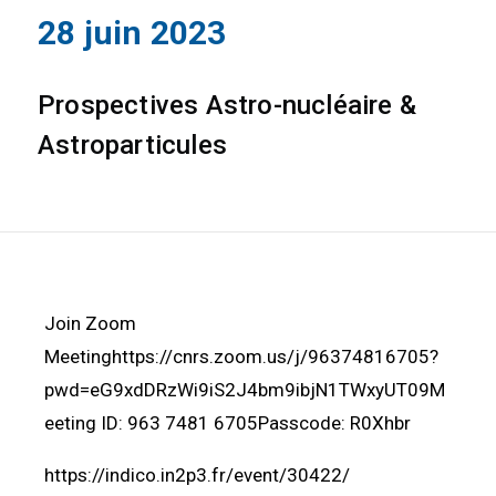
28 juin 2023
Prospectives Astro-nucléaire &
Astroparticules
Join Zoom
Meetinghttps://cnrs.zoom.us/j/96374816705?
pwd=eG9xdDRzWi9iS2J4bm9ibjN1TWxyUT09M
eeting ID: 963 7481 6705Passcode: R0Xhbr
https://indico.in2p3.fr/event/30422/