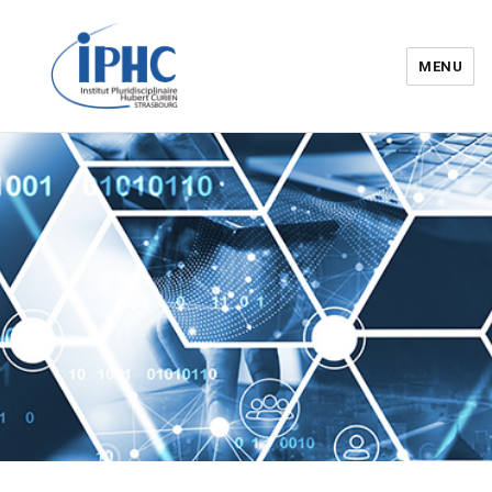
MENU
Institut pluridisciplinaire Hubert
Curien – IPHC