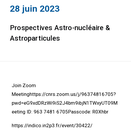
28 juin 2023
Prospectives Astro-nucléaire &
Astroparticules
Join Zoom
Meetinghttps://cnrs.zoom.us/j/96374816705?
pwd=eG9xdDRzWi9iS2J4bm9ibjN1TWxyUT09M
eeting ID: 963 7481 6705Passcode: R0Xhbr
https://indico.in2p3.fr/event/30422/