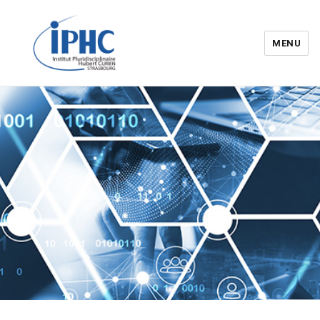
MENU
Institut pluridisciplinaire Hubert
Curien – IPHC