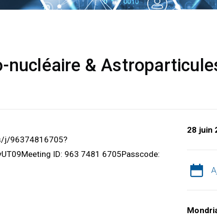
-nucléaire & Astroparticule
28 juin
us/j/96374816705?
T09Meeting ID: 963 7481 6705Passcode:
A
Mondri