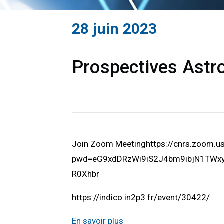
28 juin 2023
Prospectives Astro
Join Zoom Meetinghttps://cnrs.zoom.
pwd=eG9xdDRzWi9iS2J4bm9ibjN1TWxyU
R0Xhbr
https://indico.in2p3.fr/event/30422/
En savoir plus