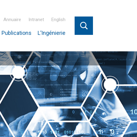
Annuaire
Intranet
English
 Publications
L’Ingénierie