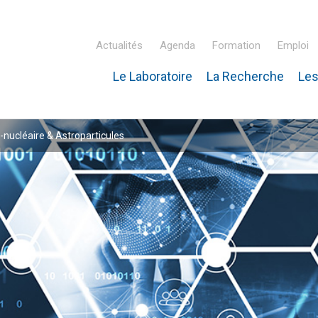
Actualités
Agenda
Formation
Emploi
Le Laboratoire
La Recherche
Les
inaire Hubert Curien – IPHC
-nucléaire & Astroparticules