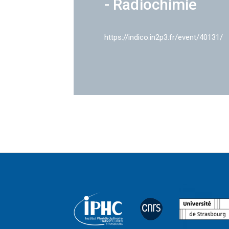
- Radiochimie
https://indico.in2p3.fr/event/40131/