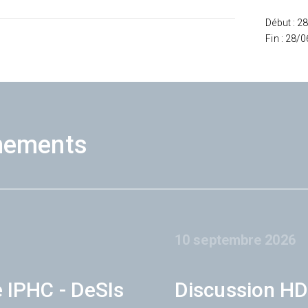
Début : 2
Fin : 28/
nements
10 septembre 2026
e IPHC - DeSIs
Discussion HD