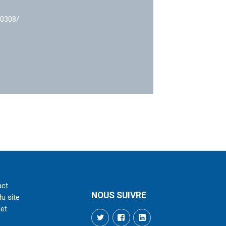
40308/
act
NOUS SUIVRE
du site
net
Twitter
Facebook
LinkedIn