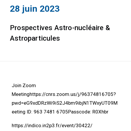
28 juin 2023
Prospectives Astro-nucléaire &
Astroparticules
Join Zoom
Meetinghttps://cnrs.zoom.us/j/96374816705?
pwd=eG9xdDRzWi9iS2J4bm9ibjN1TWxyUT09M
eeting ID: 963 7481 6705Passcode: R0Xhbr
https://indico.in2p3.fr/event/30422/