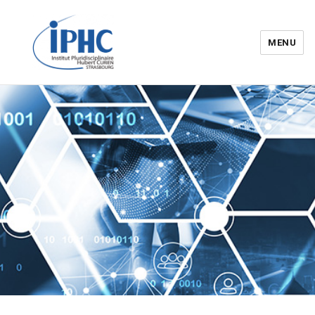
MENU
Institut pluridisciplinaire Hubert
Curien – IPHC