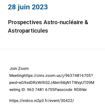
28 juin 2023
Prospectives Astro-nucléaire &
Astroparticules
Join Zoom
Meetinghttps://cnrs.zoom.us/j/96374816705?
pwd=eG9xdDRzWi9iS2J4bm9ibjN1TWxyUT09M
eeting ID: 963 7481 6705Passcode: R0Xhbr
https://indico.in2p3.fr/event/30422/