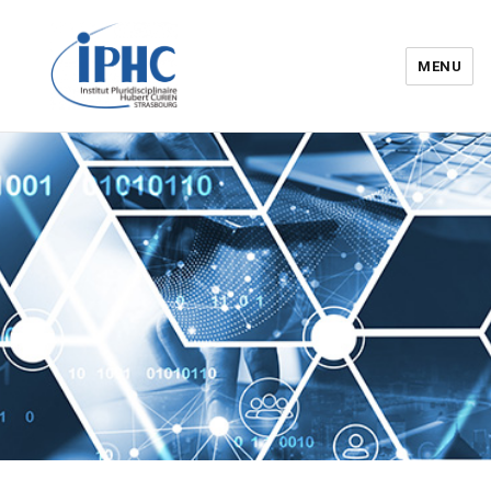
MENU
Institut pluridisciplinaire Hubert
Curien – IPHC