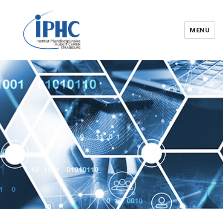
MENU
Institut pluridisciplinaire Hubert
Curien – IPHC