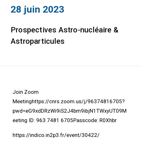
28 juin 2023
Prospectives Astro-nucléaire &
Astroparticules
Join Zoom
Meetinghttps://cnrs.zoom.us/j/96374816705?
pwd=eG9xdDRzWi9iS2J4bm9ibjN1TWxyUT09M
eeting ID: 963 7481 6705Passcode: R0Xhbr
https://indico.in2p3.fr/event/30422/