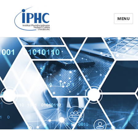
MENU
Institut pluridisciplinaire Hubert
Curien – IPHC