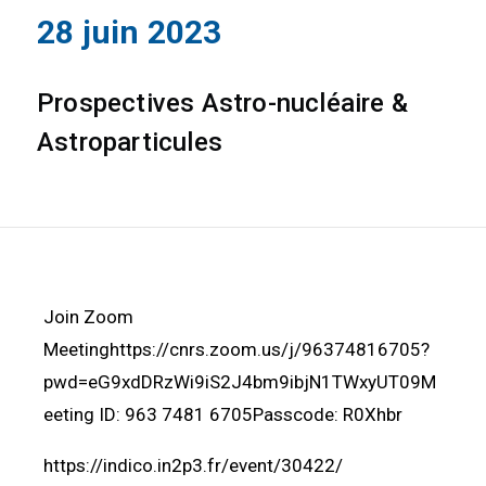
28 juin 2023
Prospectives Astro-nucléaire &
Astroparticules
Join Zoom
Meetinghttps://cnrs.zoom.us/j/96374816705?
pwd=eG9xdDRzWi9iS2J4bm9ibjN1TWxyUT09M
eeting ID: 963 7481 6705Passcode: R0Xhbr
https://indico.in2p3.fr/event/30422/