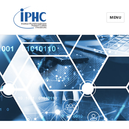
MENU
Institut pluridisciplinaire Hubert
Curien – IPHC