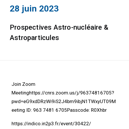
28 juin 2023
Prospectives Astro-nucléaire &
Astroparticules
Join Zoom
Meetinghttps://cnrs.zoom.us/j/96374816705?
pwd=eG9xdDRzWi9iS2J4bm9ibjN1TWxyUT09M
eeting ID: 963 7481 6705Passcode: R0Xhbr
https://indico.in2p3.fr/event/30422/