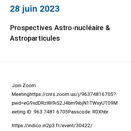
28 juin 2023
Prospectives Astro-nucléaire &
Astroparticules
Join Zoom
Meetinghttps://cnrs.zoom.us/j/96374816705?
pwd=eG9xdDRzWi9iS2J4bm9ibjN1TWxyUT09M
eeting ID: 963 7481 6705Passcode: R0Xhbr
https://indico.in2p3.fr/event/30422/