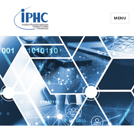
MENU
Institut pluridisciplinaire Hubert
Curien – IPHC